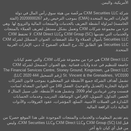
الأمريكية، واليمن.
شركة CXM Securities LLC مرخّصة من هيئة سوق رأس المال في دولة
الإمارات العربية المتحدة (CMA) بموجب الترخيص رقم 20200000267 (الفئة
الخامسة) لمزاولة أنشطة التعريف بالخدمات والمنتجات المالية والترويج لها. وهي
جزء من مجموعة شركات CXM وتعمل بشكل مستقل لتعريف العملاء بالمنتجات
والخدمات التي تقدمها CXM Group (SC) وCXM Direct LLC. لا تحتفظ CXM
Securities LLC بأموال العملاء ولا تنفّذ الصفقات. العنوان المسجّل لشركة CXM
Securities LLC هو: الطابق 32، برج السلام، الصفوح 2، دبي، الإمارات العربية
المتحدة.
CXM Direct LLC هي جزء من مجموعة شركات CXM، والتي تضم كيانات
خاضعة للتنظيم في عدة ولايات قضائية. يقع العنوان المسجل لشركة CXM
Direct LLC في The Financial Services Centre, Stoney Ground, Kingstown,
St. Vincent & the Grenadines, VC0100 (رقم التسجيل 444 LLC 2020).
تشمل أهداف الشركة جميع الأنشطة غير المحظورة بموجب قانون الشركات
الدولية التجارية (التعديل والتوحيد)، الفصل 149 من القوانين المعدلة لسانت
فنسنت وجزر غرينادين لعام 2009. وتشمل هذه الأنشطة، على سبيل المثال لا
الحصر، التداول، التمويل، الإقراض، الوساطة، التدريب، وخدمات الحسابات
المُدارة في العملات الأجنبية، السلع، المؤشرات، عقود الفروقات، والأدوات
المالية ذات الرافعة المالية.
يتم تقديم المعلومات والخدمات والمنتجات الموجودة على هذا الموقع حصريًا من
قبل CXM Group (SC) Ltd وCXM Direct LLC وCXM Securities LLC، وليس
من قبل أي كيان تابع آخر.