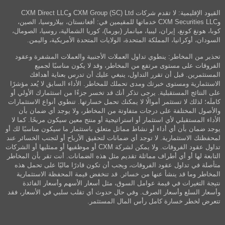
القيود الإقليمية: لا تقدم شركات CXM Group (SC) Ltd وCXM Direct LLC
وCXM Securities LLC خدماتها للمقيمين في: أفغانستان، بيلاروسيا، الصين،
كوبا، هونغ كونغ، إيران، ليبيا، ميانمار (بورما)، كوريا الشمالية، روسيا، الصومال،
السودان، أوكرانيا، المملكة المتحدة، الولايات المتحدة الأمريكية، واليمن.
تحذير من المخاطر: ينطوي تداول العملات الأجنبية والعملات المشفرة وعقود
الفروقات على مستوى مرتفع من المخاطر، وقد لا يكون مناسبًا لجميع
المستثمرين. قبل أن تقرر التداول، ينبغي عليك أن تدرس بعناية أهدافك
الاستثمارية ومستوى خبرتك ومدى تحملك للمخاطر. الأداء السابق لا يُعد مؤشرًا
على النتائج المستقبلية. يرجى تذكر أنك قد تخسر جزءًا من استثمارك الأولي أو
كاملَه؛ لذلك لا تستثمر أموالًا لا يمكنك تحمل خسارتها. تنطوي أنواع الاستثمارات
والأصول المختلفة على درجات متفاوتة من المخاطر، ولا يوجد أي ضمان بأن
الأداء المستقبلي لأي استثمار أو استراتيجية أو منتج معين سيكون مربحًا. كما لا
يوجد ضمان بأن أي أداء أو نشاط مماثل متعلق باستثمار ما سيكون مناسبًا لك أو
لمحفظتك الاستثمارية. لا توجد أي ضمانات لتحقيق الأرباح أو لتجنب الخسائر عند
تداول عقود الفروقات. ولا يمكن لشركة CXM أو موظفيها أو ممثليها أو الشركات
التابعة لها أو أي أطراف مماثلة تقديم مثل هذه الضمانات. أنت تقر بأن المخاطر
متأصلة في تداول عقود الفروقات، ويجب أن تكون قادرًا ماليًا على تحمل هذه
المخاطر وما قد ينشأ عنها من خسائر. قد تنخفض قيمة المحفظة الاستثمارية
نتيجة التغيرات في قيمة عوامل السوق، مثل أسعار الأسهم وأسعار الفائدة
وأسعار السلع وأسعار الصرف. وفي حال حدوث أي تقلب سلبي في الأسعار، فقد
تتعرض لخطر خسارة كامل رأس المال المستثمر.