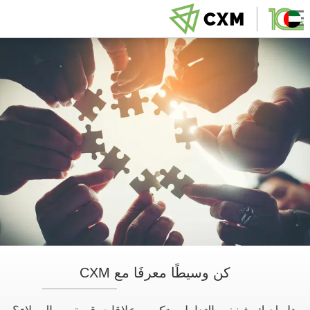
كن وسيطًا معرفَا مع CXM