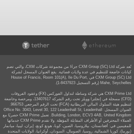
تُعد شركة CXM Group (SC) Ltd جزءًا من مجموعة شركات CXM، والتي تضم
كيانات خاضعة للتنظيم في عدة ولايات قضائية. يقع العنوان المسجل لشركة
CXM Group (SC) Ltd في House of Francis, Room 101(A), Ile Du Port,
Mahe, Seychelles (رقم التسجيل 8437923-1).
CXM Prime Ltd هي شركة وساطة لتداول الفوركس (FX) وعقود الفروقات
(CFD) مسجلة في إنجلترا وويلز تحت رقم الشركة 13407617، ومرخصة وخاضعة
لتنظيم هيئة السلوك المالي البريطانية (FCA) تحت الرقم المرجعي 966753.
العنوان المسجل: Office No. 3043, Level 30, 122 Leadenhall St, Leadenhall
Building, London, ECV3 4AB, United Kingdom. تعمل CXM Prime حصريًا مع
العملاء المحترفين أو الأطراف المقابلة المؤهلة. ولا تقدم CXM Prime خدماتها
للمقيمين في: أفغانستان، بيلاروسيا، الصين، كوبا، هونغ كونغ، إيران، ليبيا، ميانمار
(بورما)، كوريا الشمالية، روسيا، الصومال، السودان، أوكرانيا، الولايات المتحدة