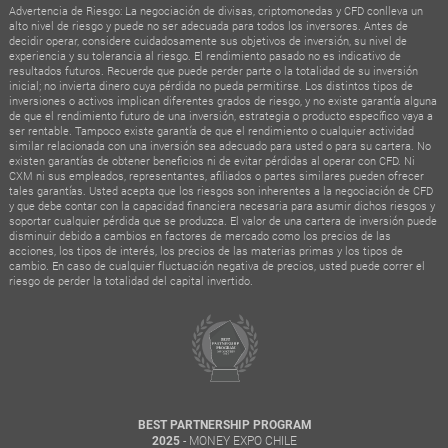
Advertencia de Riesgo: La negociación de divisas, criptomonedas y CFD conlleva un
alto nivel de riesgo y puede no ser adecuada para todos los inversores. Antes de
decidir operar, considere cuidadosamente sus objetivos de inversión, su nivel de
experiencia y su tolerancia al riesgo. El rendimiento pasado no es indicativo de
resultados futuros. Recuerde que puede perder parte o la totalidad de su inversión
inicial; no invierta dinero cuya pérdida no pueda permitirse. Los distintos tipos de
inversiones o activos implican diferentes grados de riesgo, y no existe garantía alguna
de que el rendimiento futuro de una inversión, estrategia o producto específico vaya a
ser rentable. Tampoco existe garantía de que el rendimiento o cualquier actividad
similar relacionada con una inversión sea adecuado para usted o para su cartera. No
existen garantías de obtener beneficios ni de evitar pérdidas al operar con CFD. Ni
CXM ni sus empleados, representantes, afiliados o partes similares pueden ofrecer
tales garantías. Usted acepta que los riesgos son inherentes a la negociación de CFD
y que debe contar con la capacidad financiera necesaria para asumir dichos riesgos y
soportar cualquier pérdida que se produzca. El valor de una cartera de inversión puede
disminuir debido a cambios en factores de mercado como los precios de las
acciones, los tipos de interés, los precios de las materias primas y los tipos de
cambio. En caso de cualquier fluctuación negativa de precios, usted puede correr el
riesgo de perder la totalidad del capital invertido.
BEST PARTNERSHIP PROGRAM
- MONEY EXPO CHILE
2025