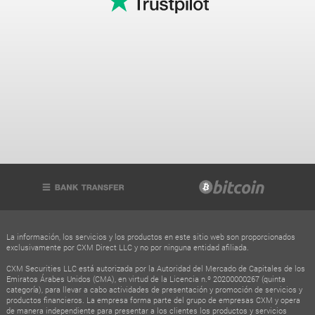
La información, los servicios y los productos en este sitio web son proporcionados
exclusivamente por CXM Direct LLC y no por ninguna entidad afiliada.
CXM Securities LLC está autorizada por la Autoridad del Mercado de Capitales de los
Emiratos Árabes Unidos (CMA), en virtud de la Licencia n.º 20200000267 (quinta
categoría), para llevar a cabo actividades de presentación y promoción de servicios y
productos financieros. La empresa forma parte del grupo de empresas CXM y opera
de manera independiente para presentar a los clientes los productos y servicios