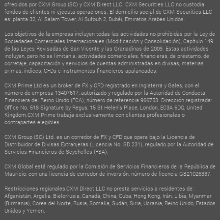
ofrecidos por CXM Group (SC) y CXM Direct LLC. CXM Securities LLC no custodia
fondos de clientes ni ejecuta operaciones. El domicilio social de CXM Securities LLC
es: planta 32, Al Salam Tower, Al Sufouh 2, Dubái, Emiratos Árabes Unidos.
Los objetivos de la empresa incluyen todas las actividades no prohibidas por la Ley de
Sociedades Comerciales Internacionales (Modificación y Consolidación), Capítulo 149
de las Leyes Revisadas de San Vicente y las Granadinas de 2009. Estas actividades
incluyen, pero no se limitan a, actividades comerciales, financieras, de préstamo, de
corretaje, capacitación y servicios de cuentas administradas en divisas, materias
primas, índices, CFDs e instrumentos financieros apalancados.
CXM Prime Ltd es un broker de FX y CFD registrado en Inglaterra y Gales, con el
número de empresa 13407617, autorizado y regulado por la Autoridad de Conducta
Financiera del Reino Unido (FCA), número de referencia 966753. Dirección registrada:
Office No. 518 Signature by Regus, 15 St Helen's Place, London, EC3A 6DQ, United
Kingdom.CXM Prime trabaja exclusivamente con clientes profesionales o
contrapartes elegibles.
CXM Group (SC) Ltd. es un corredor de FX y CFD que opera bajo la Licencia de
Distribuidor de Divisas Extranjeras (Licencia No. SD 231), regulado por la Autoridad de
Servicios Financieros de Seychelles (FSA).
CXM Global está regulado por la Comisión de Servicios Financieros de la República de
Mauricio, con una licencia de corredor de inversión, número de licencia GB21026337.
Restricciones regionales:CXM Direct LLC no presta servicios a residentes de:
Afganistán, Argelia, Bielorrusia, Canadá, China, Cuba, Hong Kong, Irán, Libia, Myanmar
(Birmania), Corea del Norte, Rusia, Somalia, Sudán, Siria, Ucrania, Reino Unido, Estados
Unidos y Yemen.