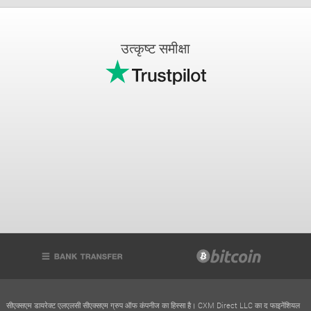
उत्कृष्ट समीक्षा
सीएक्सएम डायरेक्ट एलएलसी सीएक्सएम ग्रुप ऑफ कंपनीज का हिस्सा है। CXM Direct LLC का द फाइनेंशियल