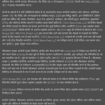
सर्विसेज सेंटर, स्टोनी ग्राउंड, किंग्सटाउन, सेंट विंसेंट एंड द ग्रेनाडाइन्स, VC0100 "कंपनी नंबर 444LLC2020
IBC" में इसका व्यावसायिक पता है।
कंपनी के उद्देश्यों में वे सभी गतिविधियाँ शामिल हैं जो अंतर्राष्ट्रीय व्यापार कंपनियों (संशोधन और समेकन) अधिनियम,
अध्याय 149, सेंट विंसेंट और ग्रेनाडाइन्स के संशोधित कानून, 2009 द्वारा निषिद्ध नहीं हैं। इन गतिविधियों में, लेकिन
इन्हीं तक सीमित नहीं, व्यापार, वित्तपोषण, उधार देना, ब्रोकरेज, प्रशिक्षण, और विदेशी मुद्रा, कमोडिटीज, सूचकांकों,
CFDs और लीवरेज्ड वित्तीय साधनों में प्रबंधित खाता सेवाएँ शामिल हैं। CXM Securities LLC को वित्तीय सेवाओं
और वित्तीय उत्पादों का परिचय एवं प्रचार करने के लिए यूएई कैपिटल मार्केट अथॉरिटी (CMA) द्वारा लाइसेंस संख्या
20200000267 (पाँचवीं श्रेणी) के अंतर्गत लाइसेंस प्राप्त है। यह CXM समूह की कंपनियों का हिस्सा है और CXM
Group (SC) तथा CXM Direct LLC द्वारा प्रदान किए जाने वाले उत्पादों और सेवाओं से ग्राहकों को परिचित
कराने के लिए स्वतंत्र रूप से कार्य करती है। CXM Securities LLC ग्राहकों की धनराशि अपने पास नहीं रखती
और न ही ट्रेड निष्पादित करती है। CXM Securities LLC का पंजीकृत पता है: 32वीं मंज़िल, अल सलाम टावर,
अल सुफौह 2, दुबई, संयुक्त अरब अमीरात।
सीएक्सएम प्राइम अल्केमी प्राइम लिमिटेड (इंग्लैंड और वेल्स कंपनी नंबर ०८६९८९७४ में पंजीकृत एक कंपनी है, जो
फर्म संदर्भ संख्या ६१२२३३ के तहत यूके के वित्तीय आचरण प्राधिकरण (एफसीए) द्वारा अधिकृत और विनियमित है) का
एक व्यापारिक नाम है। यूके के कार्यालय 13 लेडेन स्ट्रीट, लंदन E1 7LE यूनाइटेड किंगडम में स्थित हैं। सीएक्सएम
प्राइम 2 असंबंधित कंपनियों, अल्केमी प्राइम लिमिटेड, एफसीए पंजीकरण 612233 और सीएक्सएम डायरेक्ट
एलएलसी, सेंट विंसेंट के पंजीकरण 444एलएलसी2020 के बीच संयुक्त उद्यम को परिभाषित करने के लिए इस्तेमाल
किया जाने वाला नाम है, जिसमें सीएक्सएम डायरेक्ट एलएलसी मुख्य रूप से उन पेशेवर ग्राहकों के लिए अल्केमी प्राइम
लिमिटेड के परिचयकर्ता के रूप में कार्य करता है एक एफसीए पंजीकृत फर्म के साथ व्यापार।
CXM Group (SC) Ltd. एक एफएक्स और सीएफडी ब्रोकर है जो सेशेल्स वित्तीय सेवा प्राधिकरण (FSA) द्वारा
विनियमित विदेशी मुद्रा डीलर लाइसेंस (लाइसेंस नंबर SD 231) के तहत संचालित होता है।
CXM Global मॉरीशस गणराज्य के वित्तीय सेवा आयोग के अंतर्गत निवेश डीलर लाइसेंस संख्या GB21026337 द्वारा
नियंत्रित किया जाता है .
क्षेत्रीय प्रतिबंध: सीएक्सएम डायरेक्ट एलएलसी अल्जीरिया, यूएसए, कनाडा, चीन, ईरान, सीरिया, उत्तर कोरिया, म्यांमार,
सूडान और सीरिया के निवासियों को सेवाएं प्रदान नहीं करता है।