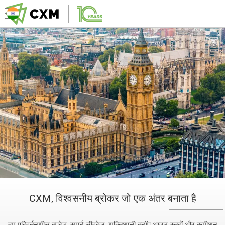
CXM, विश्वसनीय ब्रोकर जो एक अंतर बनाता है
हम परिवर्तनशील स्प्रेड, स्मार्ट लीवरेज, शक्तिशाली स्टॉप-आउट स्तरों और कमीशन