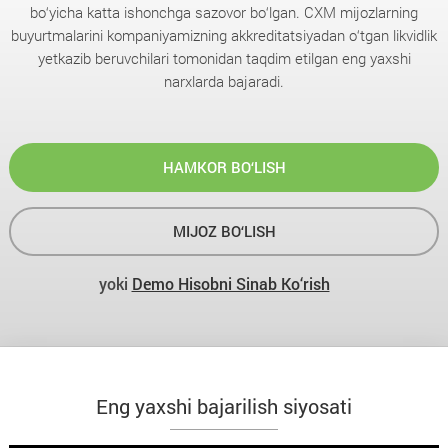
bo‘yicha katta ishonchga sazovor bo‘lgan. CXM mijozlarning
buyurtmalarini kompaniyamizning akkreditatsiyadan o‘tgan likvidlik
yetkazib beruvchilari tomonidan taqdim etilgan eng yaxshi
narxlarda bajaradi.
HAMKOR BO‘LISH
MIJOZ BO‘LISH
yoki
Demo Hisobni Sinab Ko‘rish
Eng yaxshi bajarilish siyosati