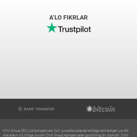
A’LO FIKRLAR
CXM Group (SC) Ltd kompaniyasi turli yurisdiksiyalarda tartibga solinadigan yuridik
shaxslarni o‘z ichiga oluvchi CXM Group kompaniyalar guruhining bir qismidir. CXM