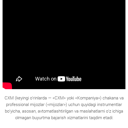
CXM (keyingi o‘rinlarda — «CXM» yoki «Kompaniya») chakana va
professional mijozlar («mijozlar») uchun quyidagi instrumentlar
bo‘yicha, asosan, avtomatlashtirilgan va maslahatlarni o‘z ichiga
olmagan buyurtma bajarish xizmatlarini taqdim etadi: