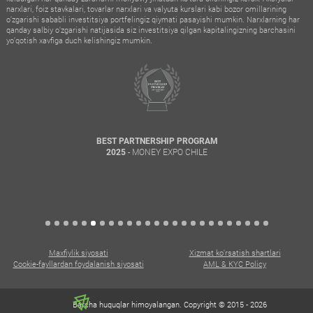
narxlari, foiz stavkalari, tovarlar narxlari va valyuta kurslari kabi bozor omillarining
o‘zgarishi sababli investitsiya portfelingiz qiymati pasayishi mumkin. Narxlarning har
qanday salbiy o‘zgarishi natijasida siz investitsiya qilgan kapitalingizning barchasini
yo‘qotish xavfiga duch kelishingiz mumkin.
BEST PARTNERSHIP PROGRAM
- MONEY EXPO CHILE
2025
Maxfiylik siyosati
Xizmat ko‘rsatish shartlari
Cookie-fayllardan foydalanish siyosati
AML & KYC Policy
Barcha huquqlar himoyalangan. Copyright © 2015 - 2026