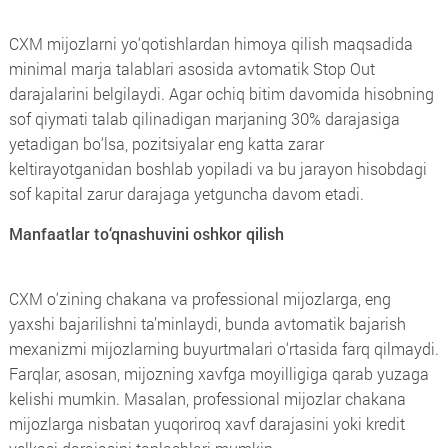
CXM mijozlarni yo‘qotishlardan himoya qilish maqsadida
minimal marja talablari asosida avtomatik Stop Out
darajalarini belgilaydi. Agar ochiq bitim davomida hisobning
sof qiymati talab qilinadigan marjaning 30% darajasiga
yetadigan bo‘lsa, pozitsiyalar eng katta zarar
keltirayotganidan boshlab yopiladi va bu jarayon hisobdagi
sof kapital zarur darajaga yetguncha davom etadi.
Manfaatlar to‘qnashuvini oshkor qilish
CXM o‘zining chakana va professional mijozlarga, eng
yaxshi bajarilishni ta’minlaydi, bunda avtomatik bajarish
mexanizmi mijozlarning buyurtmalari o‘rtasida farq qilmaydi.
Farqlar, asosan, mijozning xavfga moyilligiga qarab yuzaga
kelishi mumkin. Masalan, professional mijozlar chakana
mijozlarga nisbatan yuqoriroq xavf darajasini yoki kredit