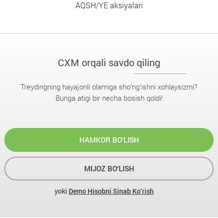
AQSH/YE aksiyalari
CXM orqali savdo qiling
Treydingning hayajonli olamiga sho‘ng‘ishni xohlaysizmi?
Bunga atigi bir necha bosish qoldi!
HAMKOR BO‘LISH
MIJOZ BO‘LISH
yoki
Demo Hisobni Sinab Ko‘rish