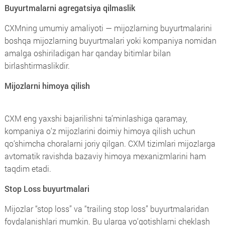
Buyurtmalarni agregatsiya qilmaslik
CXMning umumiy amaliyoti — mijozlarning buyurtmalarini
boshqa mijozlarning buyurtmalari yoki kompaniya nomidan
amalga oshiriladigan har qanday bitimlar bilan
birlashtirmaslikdir.
Mijozlarni himoya qilish
CXM eng yaxshi bajarilishni ta’minlashiga qaramay,
kompaniya o‘z mijozlarini doimiy himoya qilish uchun
qo‘shimcha choralarni joriy qilgan. CXM tizimlari mijozlarga
avtomatik ravishda bazaviy himoya mexanizmlarini ham
taqdim etadi.
Stop Loss buyurtmalari
Mijozlar “stop loss” va “trailing stop loss” buyurtmalaridan
foydalanishlari mumkin. Bu ularga yo‘qotishlarni cheklash