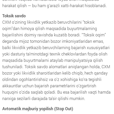
harakat qilish — bu ham g‘arazli xatti-harakat hisoblanadi.
Toksik savdo
CXM o‘zining likvidlik yetkazib beruvchilarini “toksik
oqim”dan himoya qilish maqsadida buyurtmalarning
bajarilishini doimiy ravishda kuzatib boradi. “Toksik oqim”
deganda mijoz tomonidan bozor imkoniyatlaridan emas,
balki likvidlik yetkazib beruvchilarning bajarish xususiyatlari
yoki dasturiy ta’minotdagi texnik cheklovlardan foyda olish
maqsadida buyurtmalarni ataylab manipulyatsiya qilish
tushuniladi. Toksik savdo alomatlari aniqlangan holda, CXM
bozor yoki likvidlik sharoitlaridan kelib chiqib, hech qanday
oldindan ogohlantirishsiz va o‘z xohishiga ko‘ra tegishli
akkauntlar uchun bajarish parametrlarini o‘zgartirish
huquqini o‘zida saqlab qoladi. Bu esa bajarilish vaqti hamda
narxiga sezilarli darajada ta’sir qilishi mumkin.
Avtomatik majburiy yopilish (Stop Out)