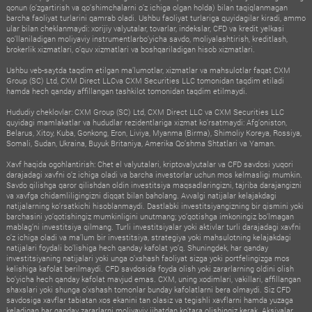
qonun (o‘zgartirish va qo‘shimchalarni o‘z ichiga olgan holda) bilan taqiqlanmagan
barcha faoliyat turlarini qamrab oladi. Ushbu faoliyat turlariga quyidagilar kiradi, ammo
ular bilan cheklanmaydi: xorijiy valyutalar, tovarlar, indekslar, CFD va kredit yelkasi
qo‘llaniladigan moliyaviy instrumentlarbo‘yicha savdo, moliyalashtirish, kreditlash,
brokerlik xizmatlari, o‘quv xizmatlari va boshqariladigan hisob xizmatlari.
Ushbu veb-saytda taqdim etilgan ma’lumotlar, xizmatlar va mahsulotlar faqat CXM
Group (SC) Ltd, CXM Direct LLCva CXM Securities LLC tomonidan taqdim etiladi
hamda hech qanday affillangan tashkilot tomonidan taqdim etilmaydi.
Hududiy cheklovlar: CXM Group (SC) Ltd, CXM Direct LLC va CXM Securities LLC
quyidagi mamlakatlar va hududlar rezidentlariga xizmat ko‘rsatmaydi: Afg‘oniston,
Belarus, Xitoy, Kuba, Gonkong, Eron, Liviya, Myanma (Birma), Shimoliy Koreya, Rossiya,
Somali, Sudan, Ukraina, Buyuk Britaniya, Amerika Qo‘shma Shtatlari va Yaman.
Xavf haqida ogohlantirish: Chet el valyutalari, kriptovalyutalar va CFD savdosi yuqori
darajadagi xavfni o‘z ichiga oladi va barcha investorlar uchun mos kelmasligi mumkin.
Savdo qilishga qaror qilishdan oldin investitsiya maqsadlaringizni, tajriba darajangizni
va xavfga chidamliligingizni diqqat bilan baholang. Avvalgi natijalar kelajakdagi
natijalarning ko‘rsatkichi hisoblanmaydi. Dastlabki investitsiyangizning bir qismini yoki
barchasini yo‘qotishingiz mumkinligini unutmang; yo‘qotishga imkoningiz bo‘lmagan
mablag‘ni investitsiya qilmang. Turli investitsiyalar yoki aktivlar turli darajadagi xavfni
o‘z ichiga oladi va ma’lum bir investitsiya, strategiya yoki mahsulotning kelajakdagi
natijalari foydali bo‘lishiga hech qanday kafolat yo‘q. Shuningdek, har qanday
investitsiyaning natijalari yoki unga o‘xshash faoliyat sizga yoki portfelingizga mos
kelishiga kafolat berilmaydi. CFD savdosida foyda olish yoki zararlarning oldini olish
bo‘yicha hech qanday kafolat mavjud emas. CXM, uning xodimlari, vakillari, affillangan
shaxslari yoki shunga o‘xshash tomonlar bunday kafolatlarni bera olmaydi. Siz CFD
savdosiga xavflar tabiatan xos ekanini tan olasiz va tegishli xavflarni hamda yuzaga
keladigan har qanday zararlarni moliyaviy jihatdan ko‘tara olishingiz kerak. Aksiyalar