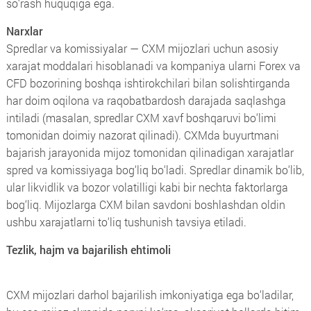
so‘rash huquqiga ega.
Narxlar
Spredlar va komissiyalar — CXM mijozlari uchun asosiy
xarajat moddalari hisoblanadi va kompaniya ularni Forex va
CFD bozorining boshqa ishtirokchilari bilan solishtirganda
har doim oqilona va raqobatbardosh darajada saqlashga
intiladi (masalan, spredlar CXM xavf boshqaruvi bo‘limi
tomonidan doimiy nazorat qilinadi). CXMda buyurtmani
bajarish jarayonida mijoz tomonidan qilinadigan xarajatlar
spred va komissiyaga bog‘liq bo‘ladi. Spredlar dinamik bo‘lib,
ular likvidlik va bozor volatilligi kabi bir nechta faktorlarga
bog‘liq. Mijozlarga CXM bilan savdoni boshlashdan oldin
ushbu xarajatlarni to‘liq tushunish tavsiya etiladi.
Tezlik, hajm va bajarilish ehtimoli
CXM mijozlari darhol bajarilish imkoniyatiga ega bo‘ladilar,