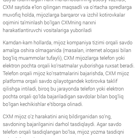
CXM saytida e’lon qilingan maqsadli va o‘rtacha spredlarga
muvofiq holda, mijozlarga barqaror va izchil kotirovkalar
oqimini ta’minlash bo’lgan CXMning narxni
harakatlantiruvchi vositalariga yuboriladi
Kamdan-kam hollarda, mijoz kompaniya tizimi orqali savdo
amalga oshira olmaganida (masalan, internet aloqasi bilan
bog‘liq muammolar tufayli), CXM mijozlarga telefon yoki
elektron pochta orqali ko‘rsatmalar yuborishga ruxsat beradi.
Telefon orqali mijoz ko‘rsatmalarini bajarishda, CXM mijoz
platforma orqali savdo qilayotgandek kotirovka taklif
qilishga intiladi, biroq bu jarayonda telefon yoki elektron
pochta orqali qo‘lda bajariladigan savdolar bilan bog‘liq
bo‘lgan kechikishlar e’tiborga olinadi.
CXM mijoz o‘z harakatini aniq bildirganidan so‘ng,
savdoning bajarilganini darhol tasdiqlaydi. Agar savdo
telefon orqali tasdiqlangan bo‘lsa, mijoz yozma tasdiqni