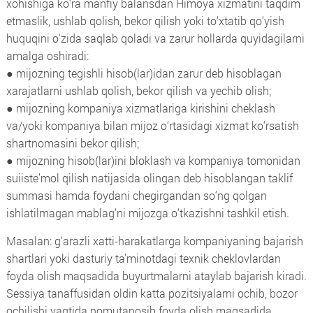
xohishiga ko‘ra manfiy balansdan Himoya xizmatini taqdim
etmaslik, ushlab qolish, bekor qilish yoki to‘xtatib qo‘yish
huquqini o‘zida saqlab qoladi va zarur hollarda quyidagilarni
amalga oshiradi:
● mijozning tegishli hisob(lar)idan zarur deb hisoblagan
xarajatlarni ushlab qolish, bekor qilish va yechib olish;
● mijozning kompaniya xizmatlariga kirishini cheklash
va/yoki kompaniya bilan mijoz o‘rtasidagi xizmat ko‘rsatish
shartnomasini bekor qilish;
● mijozning hisob(lar)ini bloklash va kompaniya tomonidan
suiiste’mol qilish natijasida olingan deb hisoblangan taklif
summasi hamda foydani chegirgandan so‘ng qolgan
ishlatilmagan mablag‘ni mijozga o‘tkazishni tashkil etish.
Masalan: g‘arazli xatti-harakatlarga kompaniyaning bajarish
shartlari yoki dasturiy ta’minotdagi texnik cheklovlardan
foyda olish maqsadida buyurtmalarni ataylab bajarish kiradi.
Sessiya tanaffusidan oldin katta pozitsiyalarni ochib, bozor
ochilishi vaqtida nomutanosib foyda olish maqsadida