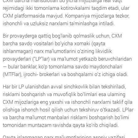
CXM barcha mahsulotlari bo‘yicha mijozlarga real vaqt
rejimidagi ikki tomonlama kotirovkalarni taqdim etadi, ular
CXM platformasida mavjud. Kompaniya mijozlarga tezkor,
ishonchli va uzluksiz narxlarni ta'minlashga intiladi.
Bir provayderga qattiq bog‘lanib qolmaslik uchun, CXM
barcha savdo vositalari bo‘yicha xоmaki (qayta
ishlanmagan) narx ma’lumotlarini o‘zining likvidlik
provayderlari (“LP”lar) va ma’lumot yetkazib beruvchilaridan
— bular banklar, ko‘p tomonlama savdo maydonchalari
(MTFlar), ijrochi- brokerlari va boshqalarni o‘z ichiga oladi.
Har bir LP ulanishdan avval sinchkovlik bilan tekshiriladi,
risklarni boshqarish va muvofiqlik bo‘limlari esa ularning
CXM mijozlariga eng yaxshi va ishonchli narxlarni taklif qila
olishiga ishonch hosil qilish uchun tekshiruv o‘tkazadi. LPlar
va barcha ma’lumot manbalari risklarni boshqarish bo‘limi
tomonidan muntazam ravishda qayta ko‘rib chiqiladi.
Qayta islanmagan narx ma’lumotlarining asosiy vazifasi,