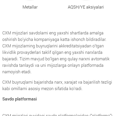
Metallar
AQSH/YE aksiyalari
CXM mijozlari savdolarni eng yaxshi shartlarda amalga
oshirish bo‘yicha kompaniyaga katta ishonch bildiradilar.
CXM mijozlarning buyruqlarini akkreditatsiyadan o‘tgan
likvidlik provayderlari taklif qilgan eng yaxshi narxlarda
bajaradi. Tizim mavjud bo‘lgan eng qulay narxni avtomatik
ravishda tanlaydi va uni mijozlarga onlayn platformada
namoyish etadi.
CXM buyruqlarni bajarishda
narx, xarajat
va
bajarilish tezligi
kabi omillarni asosiy mezon sifatida ko‘radi.
Savdo platformasi
CXM mijozlari quyidagi savdo platformalaridan (“platforma”)