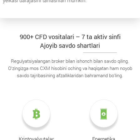
yelkasi darajasini tanlashlari mumkin.
900+ CFD vositalari – 7 ta aktiv sinfi
Ajoyib savdo shartlari
Regulyatsiyalangan broker bilan ishonch bilan savdo qiling.
O‘zingizga mos CXM hisobini oching va haqiqatan ham noyob
savdo tajribasining afzalliklaridan bahramand bo‘ling.
Kriptovalyutalar
Energetika