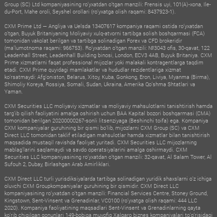
Group (SC) Ltd kompaniyasining ro‘yxatdan o‘tgan manzili: Frensis uyi, 101(A)-xona, Ile-
du-Port, Mahe oroli, Seyshel orollari (ro‘yxatga olish raqami: 8437923-1).
CXM Prime Ltd — Angliya va Uelsda 13407617 kompaniya raqami ostida ro‘yxatdan
o‘tgan, Buyuk Britaniyaning Moliyaviy xulq-atvorni tartibga solish boshqarmasi (FCA)
tomonidan vakolat berilgan va tartibga solinadigan Forex va CFD brokeridir
(ma’lumotnoma raqami: 966753). Ro‘yxatdan o‘tgan manzili: №3043 ofis, 30-qavat, 122
Leadenhall Street, Leadenhall Building binosi, London, ECV3 4AB, Buyuk Britaniya. CXM
Prime xizmatlarni faqat professional mijozlar yoki malakali kontragentlarga taqdim
etadi. CXM Prime quyidagi mamlakatlar va hududlar rezidentlariga xizmat
ko‘rsatmaydi: Afg‘oniston, Belarus, Xitoy, Kuba, Gonkong, Eron, Liviya, Myanma (Birma),
Shimoliy Koreya, Rossiya, Somali, Sudan, Ukraina, Amerika Qo‘shma Shtatlari va
Yaman.
CXM Securities LLC moliyaviy xizmatlar va moliyaviy mahsulotlarni tanishtirish hamda
targ‘ib qilish faoliyatini amalga oshirish uchun BAA Kapital bozori boshqarmasi (CMA)
tomonidan berilgan 20200000267-sonli litsenziyaga (Beshinchi toifa) ega. Kompaniya
CXM kompaniyalar guruhining bir qismi bo‘lib, mijozlarni CXM Group (SC) va CXM
Direct LLC tomonidan taklif etiladigan mahsulotlar hamda xizmatlar bilan tanishtirish
maqsadida mustaqil ravishda faoliyat yuritadi. CXM Securities LLC mijozlarning
mablag‘larini saqlamaydi va savdo operatsiyalarini amalga oshirmaydi. CXM
Securities LLC kompaniyasining ro‘yxatdan o‘tgan manzili: 32-qavat, Al Salam Tower, Al
Sufouh 2, Dubay, Birlashgan Arab Amirliklari.
CXM Direct LLC turli yurisdiksiyalarda tartibga solinadigan yuridik shaxslarni o‘z ichiga
oluvchi CXM Groupkompaniyalar guruhining bir qismidir. CXM Direct LLC
kompaniyasining ro‘yxatdan o‘tgan manzili: Financial Services Centre, Stoney Ground,
Kingstown, Sent-Vinsent va Grenadinlar, VC0100 (ro‘yxatga olish raqami: 444 LLC
2020). Kompaniya faoliyatining maqsadlari Sent-Vinsent va Grenadinlarning qayta
ko‘rib chiqilgan qonunlari 149-bobiga muvofiq Xalqaro biznes kompaniyalari to‘g‘risidagi