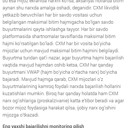
bu esa mijoz ekranida narxni ko‘rsa, aksariyat hollarda bitim
aynan shu narxda amalga oshadi, deganidir. CXM likvidlik
yetkazib beruvchilari har bir savdo vositasi uchun
belgilangan maksimal bitim hajmigacha bo‘lgan savdo
buyurtmalarini qayta ishlashga tayyor. Har bir savdo
platformasida shartnomalar tavsiflarida maksimal bitim
hajmi ko‘rsatilgan bo‘ladi. CXM har bir vosita bo‘yicha
mijozlar uchun mavjud maksimal bitim hajmini belgilaydi.
Buyurtma turidan qat’i nazar, agar buyurtma hajmi bajarilish
vaqtida mavjud hajmdan oshib ketsa, CXM har qanday
buyurtmani VWAP (hajm bo‘yicha o‘rtacha narx) bo‘yicha
bajaradi. Mavjud hajmga qarab, CXM mijozlari o‘z
buyurtmalarining kamroq foydali narxda bajarilish hollarini
kuzatishlari mumkin. Biroq har qanday holatda ham CXM
narx og‘ishlariga (proskalzivanie) katta e’tibor beradi va agar
bozor mijoz foydasiga harakat qilsa, ijobiy narx og‘ishini
mijozga o‘tkazadi.
Eng yaxshi bajarilishni monitoring qilish