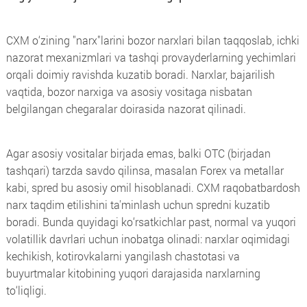
CXM o‘zining "narx"larini bozor narxlari bilan taqqoslab, ichki
nazorat mexanizmlari va tashqi provayderlarning yechimlari
orqali doimiy ravishda kuzatib boradi. Narxlar, bajarilish
vaqtida, bozor narxiga va asosiy vositaga nisbatan
belgilangan chegaralar doirasida nazorat qilinadi.
Agar asosiy vositalar birjada emas, balki OTC (birjadan
tashqari) tarzda savdo qilinsa, masalan Forex va metallar
kabi, spred bu asosiy omil hisoblanadi. CXM raqobatbardosh
narx taqdim etilishini ta'minlash uchun spredni kuzatib
boradi. Bunda quyidagi ko‘rsatkichlar past, normal va yuqori
volatillik davrlari uchun inobatga olinadi: narxlar oqimidagi
kechikish, kotirovkalarni yangilash chastotasi va
buyurtmalar kitobining yuqori darajasida narxlarning
to‘liqligi.