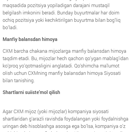
maqsadida pozitsiya yopiladigan darajani mustaqil
belgilash imkonini beradi. Bunday buyurtmalar har doim
ochiq pozitsiya yoki kechiktirilgan buyurtma bilan bog‘liq
bo‘ladi.
Manfiy balansdan himoya
CXM barcha chakana mijozlarga manfiy balansdan himoya
taqdim etadi. Bu, mijozlar hech qachon qo‘ygan mablag‘idan
ko‘proq yo‘qotmasligini anglatadi. Qo‘shimcha ma’lumot
olish uchun CXMning manfiy balansdan himoya Siyosati
bilan tanishing.
Shartlarni suiiste’mol qilish
Agar CXM mijoz (yoki mijozlar) kompaniya siyosati
shartlaridan g‘arazli ravishda foydalangan yoki foydalnishga
uringan deb hisoblashga asosga ega bo‘lsa, kompaniya o‘z