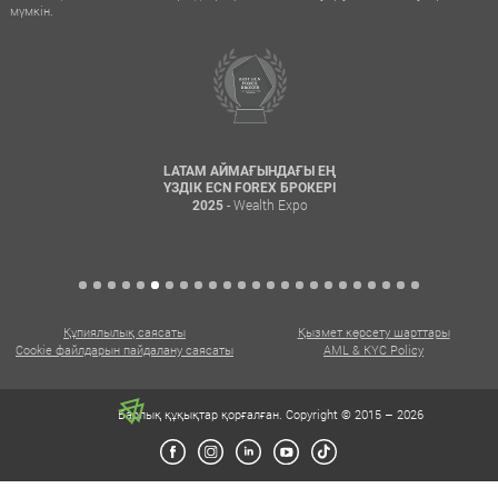
мүмкін.
LATAM АЙМАҒЫНДАҒЫ ЕҢ
ҮЗДІК ECN FOREX БРОКЕРІ
- Wealth Expo
2025
Құпиялылық саясаты
Қызмет көрсету шарттары
Cookie файлдарын пайдалану саясаты
AML & KYC Policy
Барлық құқықтар қорғалған. Copyright © 2015 – 2026