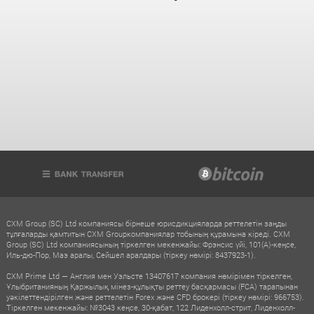
CXM Group (SC) Ltd компаниясы бірнеше юрисдикцияларда реттелетін заңды
тұлғаларды қамтитын CXM Groupкомпаниялар тобының құрамына кіреді. CXM
Group (SC) Ltd компаниясының тіркелген мекенжайы: Фрэнсис үйі, 101(A)-кеңсе,
Иль-дю-Пор, Маэ аралы, Сейшел аралдары (тіркеу нөмірі: 8437923-1).
CXM Prime Ltd — Англия мен Уэльсте 13407617 компания нөмірімен тіркелген,
Ұлыбританияның Қаржылық мінез-құлықты реттеу басқармасы (FCA) тарапынан
уәкілеттендірілген және реттелетін Forex және CFD брокері (тіркеу нөмірі: 966753).
Тіркелген мекенжайы: №3043 кеңсе, 30-қабат, 122 Лиденхолл-стрит, Лиденхолл-