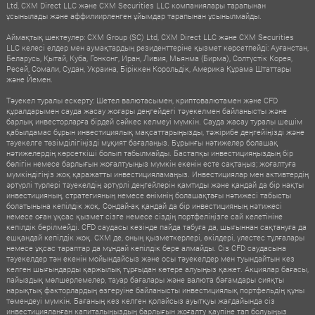
Ltd, CXM Direct LLC және CXM Securities LLC компаниялары тарапынан
ұсынылады және аффилиирленген ұйымдар тарапынан ұсынылмайды.
Аймақтық шектеулер: CXM Group (SC) Ltd, CXM Direct LLC және CXM Securities
LLC келесі елдер мен аумақтардың резиденттеріне қызмет көрсетпейді: Ауғанстан,
Беларусь, Қытай, Куба, Гонконг, Иран, Ливия, Мьянма (Бирма), Солтүстік Корея,
Ресей, Сомали, Судан, Украина, Біріккен Корольдік, Америка Құрама Штаттары
және Йемен.
Тәуекел туралы ескерту: Шетел валютасымен, криптовалютамен және CFD
құралдарымен сауда жасау жоғары деңгейдегі тәуекелмен байланысты және
барлық инвесторларға бірдей сәйкес келмеуі мүмкін. Сауда жасау туралы шешім
қабылдамас бұрын инвестициялық мақсаттарыңызды, тәжірибе деңгейіңізді және
тәуекелге төзімділігіңізді мұқият бағалаңыз. Бұрынғы нәтижелер болашақ
нәтижелердің көрсеткіші болып табылмайды. Бастапқы инвестицияңыздың бір
бөлігін немесе барлығын жоғалтуыңыз мүмкін екенін есте сақтаңыз; жоғалтуға
мүмкіндігіңіз жоқ қаражатты инвестицияламаңыз. Инвестициялар мен активтердің
әртүрлі түрлері тәуекелдің әртүрлі деңгейлерін қамтиды және қандай да бір нақты
инвестицияның, стратегияның немесе өнімнің болашақтағы нәтижесі табысты
болатынына кепілдік жоқ. Сондай-ақ қандай да бір инвестицияның нәтижесі
немесе оған ұқсас қызмет сізге немесе сіздің портфеліңізге сай келетініне
кепілдік берілмейді. CFD саудасы кезінде пайда табуға да, шығыннан сақтануға да
ешқандай кепілдік жоқ. CXM де, оның қызметкерлері, өкілдері, үлестес тұлғалары
немесе ұқсас тараптар да мұндай кепілдік бере алмайды. Сіз CFD саудасына
тәуекелдер тән екенін мойындайсыз және осы тәуекелдер мен туындайтын кез
келген шығындарды қаржылық тұрғыдан көтере алуыңыз қажет. Акциялар бағасы,
пайыздық мөлшерлемелер, тауар бағалары және валюта бағамдары сияқты
нарықтық факторлардың өзгеруіне байланысты инвестициялық портфельдің құны
төмендеуі мүмкін. Бағаның кез келген қолайсыз ауытқуы жағдайында сіз
инвестицияланған капиталыңыздың барлығын жоғалту қаупіне тап болуыңыз