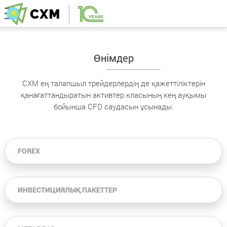
Өнімдер
CXM ең талапшыл трейдерлердің де қажеттіліктерін
қанағаттандыратын активтер класының кең ауқымы
бойынша CFD саудасын ұсынады.
FOREX
ИНВЕСТИЦИЯЛЫҚ ПАКЕТТЕР