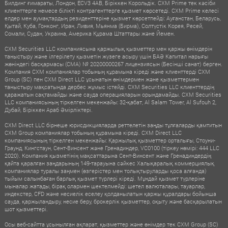
Билдинг ғимараты, Лондон, ECV3 4AB, Біріккен Корольдік. CXM Prime тек кәсіби
клиенттерге немесе білікті контрагенттерге қызмет көрсетеді. CXM Prime келесі
елдер мен аумақтардың резиденттеріне қызмет көрсетпейді: Ауғанстан, Беларусь,
Қытай, Куба, Гонконг, Иран, Ливия, Мьянма (Бирма), Солтүстік Корея, Ресей,
Сомали, Судан, Украина, Америка Құрама Штаттары және Йемен.
CXM Securities LLC компаниясына қаржылық қызметтер мен қаржы өнімдерін
таныстыру және ілгерілету қызметін жүзеге асыру үшін БАӘ Капитал нарығы
жөніндегі басқармасы (CMA) № 20200000267 лицензиясын (Бесінші санат) берген.
Компания CXM компаниялар тобының құрамына кіреді және клиенттерді CXM
Group (SC) пен CXM Direct LLC ұсынатын өнімдермен және қызметтермен
таныстыру мақсатында дербес жұмыс істейді. CXM Securities LLC клиенттердің
қаражатын сақтамайды және сауда операцияларын орындамайды. CXM Securities
LLC компаниясының тіркелген мекенжайы: 32-қабат, Al Salam Tower, Al Sufouh 2,
Дубай, Біріккен Араб Әмірліктері.
CXM Direct LLC бірнеше юрисдикцияларда реттелетін заңды тұлғаларды қамтитын
CXM Group компаниялар тобының құрамына кіреді. CXM Direct LLC
компаниясының тіркелген мекенжайы: Қаржылық қызметтер орталығы, Стоуни-
Граунд, Кингстаун, Сент-Винсент және Гренадиндер, VC0100 (тіркеу нөмірі: 444 LLC
2020). Компания қызметінің мақсаттарына Сент-Винсент және Гренадиндердің
қайта қаралған заңдарының 149-тарауына сәйкес Халықаралық коммерциялық
компаниялар туралы заңмен (өзгерістер мен толықтыруларды қоса алғанда)
тыйым салынбаған барлық қызмет түрлері кіреді. Мұндай қызмет түрлеріне
мыналар жатады, бірақ олармен шектелмейді: шетел валюталары, тауарлар,
индекстер, CFD және несиелік еселеу қолданылатын қаржы құралдары бойынша
сауда, қаржыландыру, несие беру, брокерлік қызметтер, оқыту және басқарылатын
шот қызметтері.
Осы веб-сайтта ұсынылған ақпарат, қызметтер және өнімдер тек CXM Group (SC)