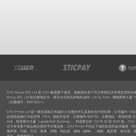
CXM Group (SC) Ltd 是 CXM 集团旗下成员，该集团在多个司法管辖区设有受监管的实
Group (SC) Ltd 的注册地址为：塞舌尔马埃岛伊勒杜波特（Ile Du Port）弗朗西斯大厦 101
（注册编号：8437923-1）
CXM Prime Ltd 是一家在英格兰和威尔士注册的外汇及差价合约经纪商，公司编号 13407
由英国金融行为监管局（FCA）授权并监管，注册编号 966753。注册地址：英国伦敦 EC
4AB，利登霍尔大厦（Leadenhall Building），利登霍尔街 122 号 30 层 3043 室。CXM 
仅与专业客户或合格交易对手开展业务。CXM Prime 不向以下地区的居民提供服务：
俄罗斯、中国、古巴、香港、伊朗、利比亚、缅甸（缅甸）、朝鲜、俄罗斯、索马里、
克兰、美国和也门。