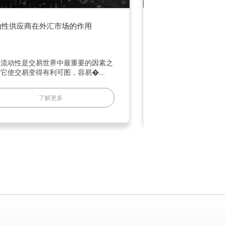
在有全职工作的情况下也能交易外汇
改善您的交
外汇交易是一种伟大也是经过验证的被动
在您进入交
收入方式，这也是许多人想做的原�...
条件：知识、
了解更多