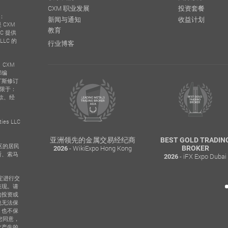
CXM 职业发展
投资套餐
号：
新闻与通知
收益计划
 CXM
教育
LC 提供
LLC 的
行业博客
。CXM
邮编
纳丁斯修订
不限于：
款、经
es LLC
ROWING
亚洲领先的金属交易经纪商
BEST GOLD TRADIN
下地区的居民
- WikiExpo Hong Kong
R
BROKER
2026
斯、索马
 Finance
- iFX Expo Dubai
2026
定进行交
表现。请
的投资或
也无法保
，也不保
您同意，
此产生的