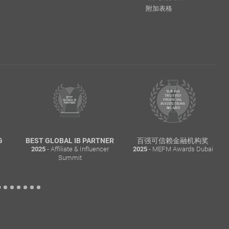
附加表格
G
BEST GLOBAL IB PARTNER
百强可信赖金融机构奖
- Affiliate & Influencer
- MEFM Awards Dubai
2025
2025
Summit