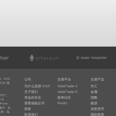
体。CXM
公司
交易平台
交易产品
(A) 室
为什么选择 CXM?
MetaTrader 4
外汇
关于我们
MetaTrader 5
金属
617，
资金的安全
跟单社区
指数
V3
查看保险证书
PAMM
能源
Prime
阿富汗、白
荣誉
加密货币
苏丹、乌
联系我们
国际股票