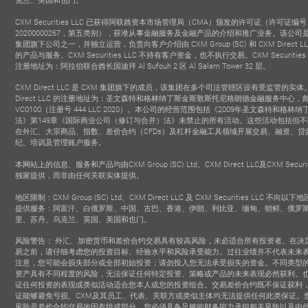
CXM Securities LLC 已获得阿联酋资本市场管理局（CMA）颁发的许可证（许可证编
20200000267，第五类别），获准从事金融服务及金融产品的介绍和推广业务。该公司是
集团旗下公司之一，并独立运营，负责向客户介绍由 CXM Group (SC) 和 CXM Direct L
的产品与服务。CXM Securities LLC 不持有客户资金，也不执行交易。CXM Securities 
注册地址为：阿拉伯联合酋长国迪拜 Al Sufouh 2 区 Al Salam Tower 32 层。
CXM Direct LLC 是 CXM 集团旗下的成员，该集团在多个司法管辖区设有受监管的实体
Direct LLC 的注册地址为：圣文森特和格林纳丁斯金斯敦斯托尼格朗德金融服务中心，
VC0100（注册号 444 LLC 2020）。本公司的经营范围包括《2009年圣文森特和格林
法》第149章《国际商业公司（修订与合并）法》未禁止的所有活动。这些活动包括但
在外汇、大宗商品、指数、差价合约（CFDs）及杠杆金融工具领域开展交易、融资、贷
纪、培训及管理账户服务。
本网站上的信息、服务和产品均由CXM Group (SC) Ltd、CXM Direct LLC及CXM Securiti
独家提供，而非由任何关联实体提供。
ST TRADING
MOST INFLUENTIAL
FASTEST G
地区限制：CXM Group (SC) Ltd、CXM Direct LLC 及 CXM Securities LLC 不向以
ONMENT BROKER
BROKER
BROKE
提供服务：阿富汗、白俄罗斯、中国、古巴、香港、伊朗、利比亚、缅甸、朝鲜、俄罗
 YoCajr Financial
- Dundan Finance
- Figure
2019
2019
里、苏丹、乌克兰、英国、美国和也门。
Network
风险警告： 外汇、加密货币和差价合约交易具有较高风险，未必适合所有投资者。在决
易之前，请仔细考虑您的投资目标、经验水平和风险承受能力。过往业绩并不代表未来
注意，您可能会损失部分或全部初始投资；请勿投入您无法承受损失的资金。不同类型
资产具有不同程度的风险，无法保证任何特定投资、策略或产品的未来表现必然获利。
证任何投资的表现或类似活动适合您本人或您的投资组合。交易差价合约既不保证获利
证能够避免亏损。CXM及其员工、代表、关联方或类似主体均无法提供任何此类保证。
风险是差价合约交易的固有组成部分，您必须具备足够的财务能力承担相关风险以及由