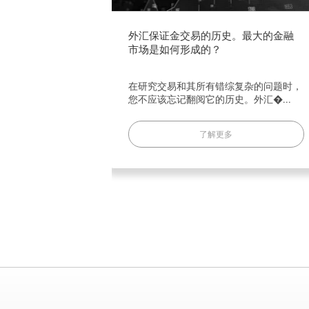
易的历史。最大的金融
如何识别外汇交易骗局以及如
成的？
它们
所有错综复杂的问题时，
无可否认，外汇市场是目前世界
它的历史。外汇�...
金融市场。它每天都有价值超过6万.
了解更多
了解更多