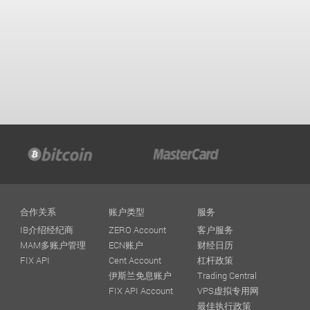
合作关系
账户类型
服务
IB介绍经纪商
ZERO Account
客户服务
MAM多账户管理
ECN账户
财经日历
FIX API
Cent Account
杠杆政策
伊斯兰免息账户
Trading Central
FIX API Account
VPS虚拟专用网
最佳执行政策