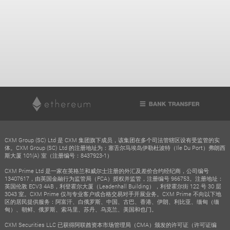
CXM Group (SC) Ltd 是 CXM 集团旗下成员，该集团在多个司法管辖区设有受监管的实
体。CXM Group (SC) Ltd 的注册地址为：塞舌尔马埃岛伊勒杜波特（Ile Du Port）弗朗西
斯大厦 101(A) 室（注册编号：8437923-1）
CXM Prime Ltd 是一家在英格兰和威尔士注册的外汇及差价合约经纪商，公司编号
13407617，由英国金融行为监管局（FCA）授权并监管，注册编号 966753。注册地址：
英国伦敦 ECV3 4AB，利登霍尔大厦（Leadenhall Building），利登霍尔街 122 号 30 层
3043 室。CXM Prime 仅与专业客户或合格交易对手开展业务。CXM Prime 不向以下地
区的居民提供服务：阿富汗、白俄罗斯、中国、古巴、香港、伊朗、利比亚、缅甸（缅
甸）、朝鲜、俄罗斯、索马里、苏丹、乌克兰、美国和也门。
CXM Securities LLC 已获得阿联酋资本市场管理局（CMA）颁发的许可证（许可证编