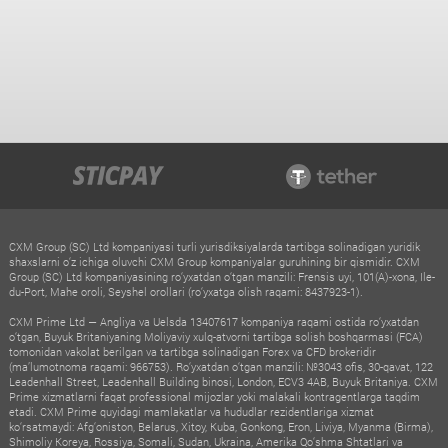
CXM Group (SC) Ltd kompaniyasi turli yurisdiksiyalarda tartibga solinadigan yuridik
shaxslarni o‘z ichiga oluvchi CXM Group kompaniyalar guruhining bir qismidir. CXM
Group (SC) Ltd kompaniyasining ro‘yxatdan o‘tgan manzili: Frensis uyi, 101(A)-xona, Ile-
du-Port, Mahe oroli, Seyshel orollari (ro‘yxatga olish raqami: 8437923-1).
CXM Prime Ltd — Angliya va Uelsda 13407617 kompaniya raqami ostida ro‘yxatdan
o‘tgan, Buyuk Britaniyaning Moliyaviy xulq-atvorni tartibga solish boshqarmasi (FCA)
tomonidan vakolat berilgan va tartibga solinadigan Forex va CFD brokeridir
(ma’lumotnoma raqami: 966753). Ro‘yxatdan o‘tgan manzili: №3043 ofis, 30-qavat, 122
Leadenhall Street, Leadenhall Building binosi, London, ECV3 4AB, Buyuk Britaniya. CXM
Prime xizmatlarni faqat professional mijozlar yoki malakali kontragentlarga taqdim
etadi. CXM Prime quyidagi mamlakatlar va hududlar rezidentlariga xizmat
ko‘rsatmaydi: Afg‘oniston, Belarus, Xitoy, Kuba, Gonkong, Eron, Liviya, Myanma (Birma),
Shimoliy Koreya, Rossiya, Somali, Sudan, Ukraina, Amerika Qo‘shma Shtatlari va