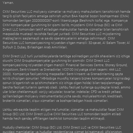
Yaman.
CXM Securities LLC moliyaviy xizmatlar va moliyaviy mahsulotlarni tanishtirish hamda
targ‘ib qilish faoliyatini amalga oshirish uchun BAA Kapital bozori boshqarmasi (CMA)
tomonidan berilgan 20200000267-sonli litsenziyaga (Beshinchi toifa) ega. Kompaniya
CXM kompaniyalar guruhining bir qismi bo‘lib, mijozlarni CXM Group (SC) va CXM
Direct LLC tomonidan taklif etiladigan mahsulotlar hamda xizmatlar bilan tanishtirish
maqsadida mustaqil ravishda faoliyat yuritadi. CXM Securities LLC mijozlarning
mablag‘larini saqlamaydi va savdo operatsiyalarini amalga oshirmaydi. CXM
Securities LLC kompaniyasining ro‘yxatdan o‘tgan manzili: 32-qavat, Al Salam Tower, Al
Sufouh 2, Dubay, Birlashgan Arab Amirliklari.
CXM Direct LLC turli yurisdiksiyalarda tartibga solinadigan yuridik shaxslarni o‘z ichiga
oluvchi CXM Groupkompaniyalar guruhining bir qismidir. CXM Direct LLC
kompaniyasining ro‘yxatdan o‘tgan manzili: Financial Services Centre, Stoney Ground,
Kingstown, Sent-Vinsent va Grenadinlar, VC0100 (ro‘yxatga olish raqami: 444 LLC
2020). Kompaniya faoliyatining maqsadlari Sent-Vinsent va Grenadinlarning qayta
ko‘rib chiqilgan qonunlari 149-bobiga muvofiq Xalqaro biznes kompaniyalari to‘g‘risidagi
qonun (o‘zgartirish va qo‘shimchalarni o‘z ichiga olgan holda) bilan taqiqlanmagan
barcha faoliyat turlarini qamrab oladi. Ushbu faoliyat turlariga quyidagilar kiradi, ammo
ular bilan cheklanmaydi: xorijiy valyutalar, tovarlar, indekslar, CFD va kredit yelkasi
qo‘llaniladigan moliyaviy instrumentlarbo‘yicha savdo, moliyalashtirish, kreditlash,
brokerlik xizmatlari, o‘quv xizmatlari va boshqariladigan hisob xizmatlari.
Ushbu veb-saytda taqdim etilgan ma’lumotlar, xizmatlar va mahsulotlar faqat CXM
Group (SC) Ltd, CXM Direct LLCva CXM Securities LLC tomonidan taqdim etiladi
hamda hech qanday affillangan tashkilot tomonidan taqdim etilmaydi.
Hududiy cheklovlar: CXM Group (SC) Ltd, CXM Direct LLC va CXM Securities LLC
quyidagi mamlakatlar va hududlar rezidentlariga xizmat ko‘rsatmaydi: Afg‘oniston,