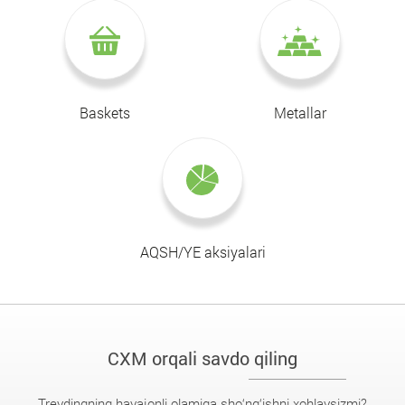
Baskets
Metallar
AQSH/YE aksiyalari
CXM orqali savdo qiling
Treydingning hayajonli olamiga sho‘ng‘ishni xohlaysizmi?