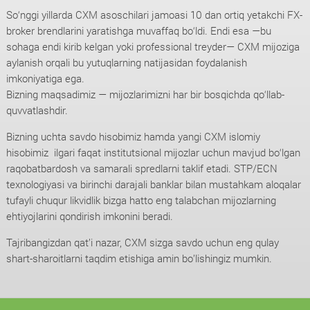
So‘nggi yillarda CXM asoschilari jamoasi 10 dan ortiq yetakchi FX-
broker brendlarini yaratishga muvaffaq bo‘ldi. Endi esa —bu
sohaga endi kirib kelgan yoki professional treyder— CXM mijoziga
aylanish orqali bu yutuqlarning natijasidan foydalanish
imkoniyatiga ega.
Bizning maqsadimiz — mijozlarimizni har bir bosqichda qo‘llab-
quvvatlashdir.
Bizning uchta savdo hisobimiz hamda yangi CXM islomiy
hisobimiz ilgari faqat institutsional mijozlar uchun mavjud bo‘lgan
raqobatbardosh va samarali spredlarni taklif etadi. STP/ECN
texnologiyasi va birinchi darajali banklar bilan mustahkam aloqalar
tufayli chuqur likvidlik bizga hatto eng talabchan mijozlarning
ehtiyojlarini qondirish imkonini beradi.
Tajribangizdan qat’i nazar, CXM sizga savdo uchun eng qulay
shart-sharoitlarni taqdim etishiga amin bo’lishingiz mumkin.