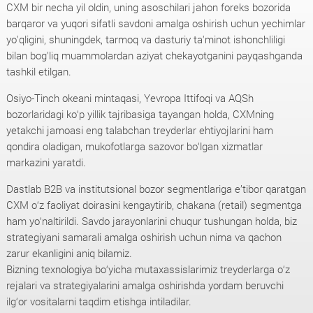
CXM bir necha yil oldin, uning asoschilari jahon foreks bozorida
barqaror va yuqori sifatli savdoni amalga oshirish uchun yechimlar
yo'qligini, shuningdek, tarmoq va dasturiy ta'minot ishonchliligi
bilan bog'liq muammolardan aziyat chekayotganini payqashganda
tashkil etilgan.
Osiyo-Tinch okeani mintaqasi, Yevropa Ittifoqi va AQSh
bozorlaridagi ko‘p yillik tajribasiga tayangan holda, CXMning
yetakchi jamoasi eng talabchan treyderlar ehtiyojlarini ham
qondira oladigan, mukofotlarga sazovor bo‘lgan xizmatlar
markazini yaratdi.
Dastlab B2B va institutsional bozor segmentlariga e’tibor qaratgan
CXM o‘z faoliyat doirasini kengaytirib, chakana (retail) segmentga
ham yo‘naltirildi. Savdo jarayonlarini chuqur tushungan holda, biz
strategiyani samarali amalga oshirish uchun nima va qachon
zarur ekanligini aniq bilamiz.
Bizning texnologiya bo‘yicha mutaxassislarimiz treyderlarga o‘z
rejalari va strategiyalarini amalga oshirishda yordam beruvchi
ilg‘or vositalarni taqdim etishga intiladilar.