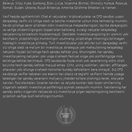
Belarus, Xitoy, Kuba, Gonkong, Eron, Liviya, Myanma (Birma), Shimoliy Koreya, Rossiya,
Somali, Sudan, Ukraina, Buyuk Britaniya, Amerika Qo‘shma Shtatlari va Yaman.
Xavf haqida ogohlantirish: Chet el valyutalari, kriptovalyutalar va CFD savdosi yuqori
darajadagi xavfni o‘z ichiga oladi va barcha investorlar uchun mos kelmasligi mumkin.
Savdo qilishga qaror qilishdan oldin investitsiya maqsadlaringizni, tajriba darajangizni
va xavfga chidamliligingizni diqqat bilan baholang. Avvalgi natijalar kelajakdagi
natijalarning ko‘rsatkichi hisoblanmaydi. Dastlabki investitsiyangizning bir qismini yoki
barchasini yo‘qotishingiz mumkinligini unutmang; yo‘qotishga imkoningiz bo‘lmagan
mablag‘ni investitsiya qilmang. Turli investitsiyalar yoki aktivlar turli darajadagi xavfni
o‘z ichiga oladi va ma’lum bir investitsiya, strategiya yoki mahsulotning kelajakdagi
natijalari foydali bo‘lishiga hech qanday kafolat yo‘q. Shuningdek, har qanday
investitsiyaning natijalari yoki unga o‘xshash faoliyat sizga yoki portfelingizga mos
kelishiga kafolat berilmaydi. CFD savdosida foyda olish yoki zararlarning oldini olish
bo‘yicha hech qanday kafolat mavjud emas. CXM, uning xodimlari, vakillari, affillangan
shaxslari yoki shunga o‘xshash tomonlar bunday kafolatlarni bera olmaydi. Siz CFD
savdosiga xavflar tabiatan xos ekanini tan olasiz va tegishli xavflarni hamda yuzaga
keladigan har qanday zararlarni moliyaviy jihatdan ko‘tara olishingiz kerak. Aksiyalar
narxlari, foiz stavkalari, tovarlar narxlari va valyuta kurslari kabi bozor omillarining
o‘zgarishi sababli investitsiya portfelingiz qiymati pasayishi mumkin. Narxlarning har
qanday salbiy o‘zgarishi natijasida siz investitsiya qilgan kapitalingizning barchasini
yo‘qotish xavfiga duch kelishingiz mumkin.